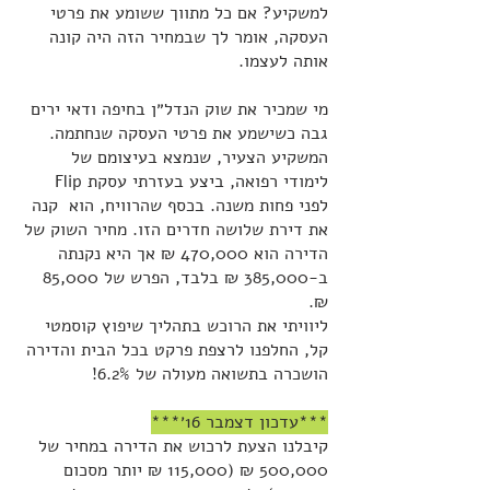
למשקיע? אם כל מתווך ששומע את פרטי
העסקה, אומר לך שבמחיר הזה היה קונה
אותה לעצמו.
מי שמכיר את שוק הנדל״ן בחיפה ודאי ירים
גבה כשישמע את פרטי העסקה שנחתמה.
המשקיע הצעיר, שנמצא בעיצומם של
לימודי רפואה, ביצע בעזרתי עסקת Flip
לפני פחות משנה. בכסף שהרוויח, הוא קנה
את דירת שלושה חדרים הזו. מחיר השוק של
הדירה הוא 470,000 ₪ אך היא נקנתה
ב-385,000 ₪ בלבד, הפרש של 85,000
₪.
ליוויתי את הרוכש בתהליך שיפוץ קוסמטי
קל, החלפנו לרצפת פרקט בכל הבית והדירה
הושכרה בתשואה מעולה של 6.2%!
***עדכון דצמבר 16׳***
קיבלנו הצעת לרכוש את הדירה במחיר של
500,000 ₪ (115,000 ₪ יותר מסכום