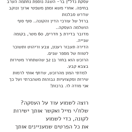
עסקת נדל״ן בר- השגה נוספת נחתמה הערב
בחיפה. אחרי משא ומתן משפטי ארוך ונוקב
שדרש סבלנות
ברזל של עורכי הדין והקונה.. סוף סוף
הושלמה העסקה..
מדובר בדירת 3 חדרים, 60 מטר, בקומה
שנייה.
הדירה תעבור רענון, צבע וריהוט ותשוכר
לטווח של מספר שנים.
הרוכש הוא בחור בן 32 שהשתחרר משירות
בצבא קבע.
למדתי המון מהרוכש, שדחף אותי לרמות
שירות ומקצועיות גבוהות משהכרתי ועל כך
אני מודה לו. ברכות!
רוצה לשמוע עוד על העסקה?
שלח/י מייל ואקשר אותך ישירות
לקונה, כדי לשמוע
את כל הפרטים שמעניינים אותך